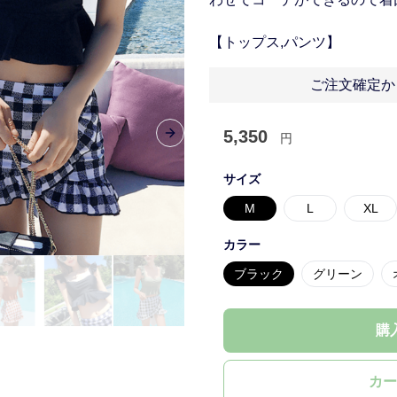
【トップス,パンツ】
ご注文確定か
5,350
円
Next slide
サイズ
M
L
XL
カラー
ブラック
グリーン
購
カー