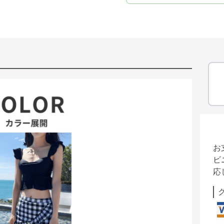
お
ビ
応