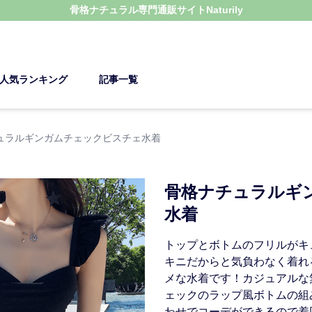
骨格ナチュラル
専門通販サイト
Naturily
人気ランキング
記事一覧
ュラルギンガムチェックビスチェ水着
骨格ナチュラルギ
水着
トップとボトムのフリルがキ
キニだからと気負わなく着れ
メな水着です！カジュアルな
ェックのラップ風ボトムの組
わせでコーデができるので着