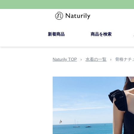
新着商品
商品を検索
Naturily TOP
›
水着の一覧
›
骨格ナチ