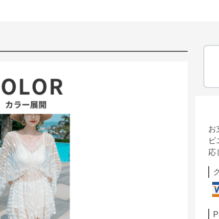
お
ビ
応
P