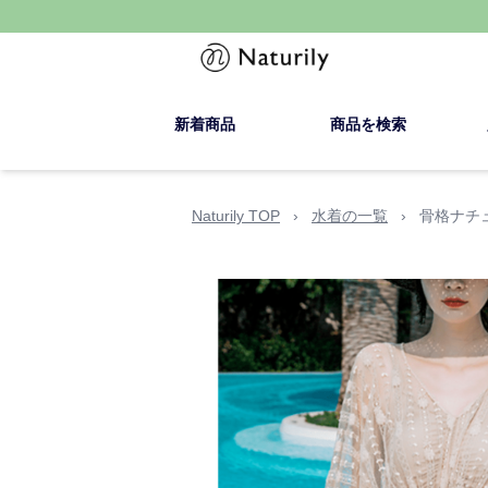
新着商品
商品を検索
Naturily TOP
›
水着の一覧
›
骨格ナチ