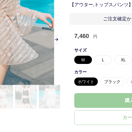
【アウター,トップス,パンツ
ご注文確定か
7,460
円
Next slide
サイズ
M
L
XL
カラー
ホワイト
ブラック
購
カー