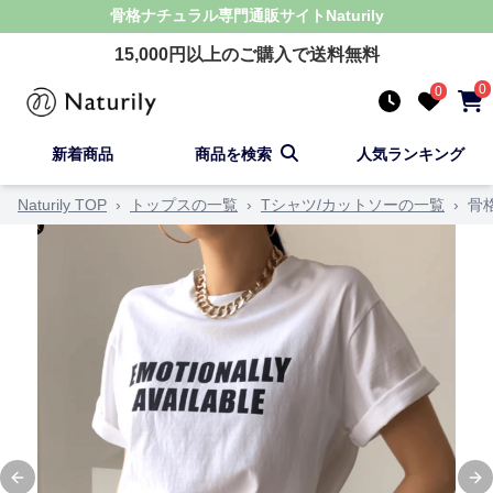
骨格ナチュラル
専門通販サイト
Naturily
15,000
円以上のご購入で送料無料
0
0
新着商品
商品を検索
人気ランキング
Naturily TOP
›
トップスの一覧
›
Tシャツ/カットソーの一覧
›
骨
Previous slide
Ne