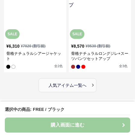
SALE
SALE
¥
6,310
¥
8,570
¥
7020
(割引前)
¥
9530
(割引前)
骨格ナチュラルシアージャケッ
骨格ナチュラルロングジレ+スー
ト
ツパンツセットアップ
全
2
色
全
3
色
›
人気アイテム一覧へ
選択中の商品: FREE / ブラック
購入時のルール
必ず購入前にお読みください。
購入画面に進む