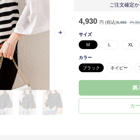
ご注文確定か
4,930
円 (税込)
5,480
円 (
サイズ
Next slide
M
L
XL
カラー
ブラック
ネイビー
購
カー