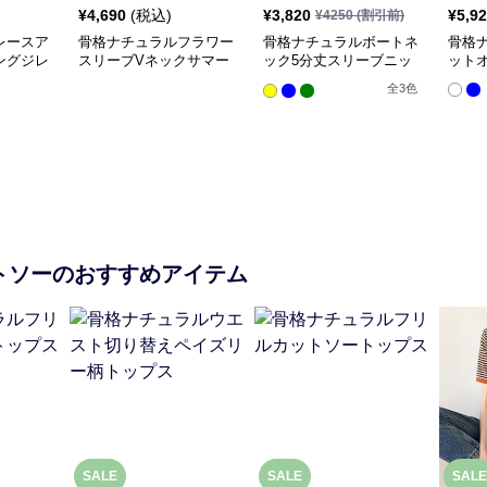
¥
4,690
(税込)
¥
3,820
¥
5,9
¥
4250
(割引前)
レースア
骨格ナチュラルフラワー
骨格ナチュラルボートネ
骨格
ングジレ
スリーブVネックサマー
ック5分丈スリーブニッ
ット
ニットトップス
トトップス
全
3
色
トソー
のおすすめアイテム
SALE
SALE
SALE