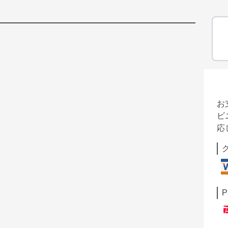
お
ビ
応
P