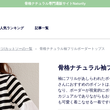
骨格ナチュラル
専門通販サイト
Naturily
人気ランキング
記事一覧
ャツ/カットソーの一覧
›
骨格ナチュラル袖フリルボーダートップス
骨格ナチュラル袖
袖にフリルがあしらわれたボ
さんにおすすめのポイントは
なり、ボーダーが視覚的にボ
カジュアルでありながらもお
も可愛く着こなせる一着です