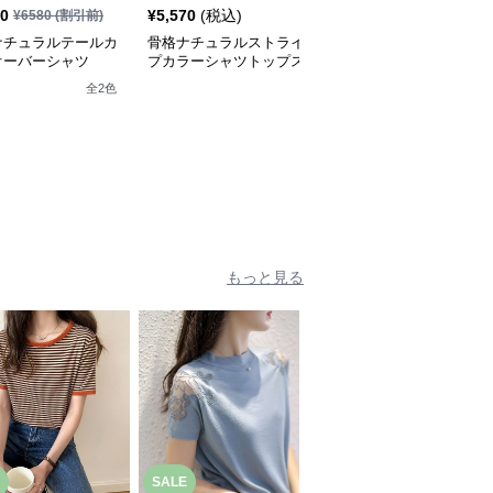
20
¥
5,570
(税込)
¥
5,290
¥
6580
(割引前)
¥
5880
(割引前)
ナチュラルテールカ
骨格ナチュラルストライ
骨格ナチュラル 配色ブ
オーバーシャツ
プカラーシャツトップス
ラウストップス
全
2
色
全
2
色
もっと見る
SALE
SALE