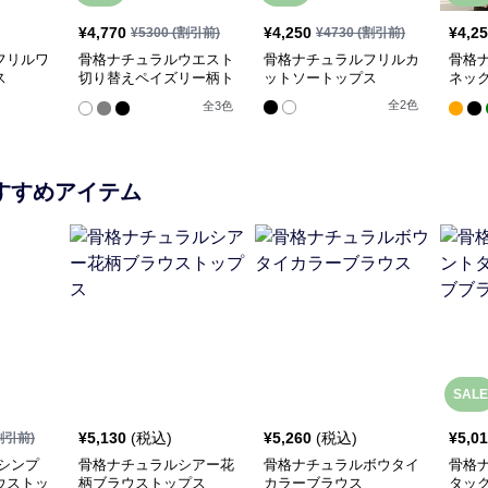
¥
4,770
¥
4,250
¥
4,2
¥
5300
(割引前)
¥
4730
(割引前)
フリルワ
骨格ナチュラルウエスト
骨格ナチュラルフリルカ
骨格
ス
切り替えペイズリー柄ト
ットソートップス
ネッ
ップス
トッ
全
2
色
全
3
色
すすめアイテム
SALE
¥
5,130
(税込)
¥
5,260
(税込)
¥
5,0
割引前)
シンプ
骨格ナチュラルシアー花
骨格ナチュラルボウタイ
骨格
ウストッ
柄ブラウストップス
カラーブラウス
タッ