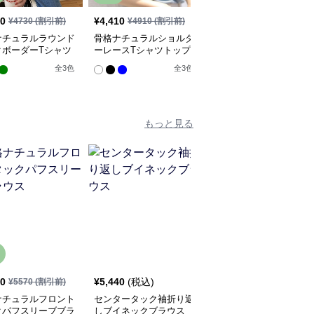
50
¥
4,410
¥
4,730
¥
4730
(割引前)
¥
4910
(割引前)
¥
5260
(割引前)
ナチュラルラウンド
骨格ナチュラルショルダ
骨格ナチュラルドロップ
クボーダーTシャツ
ーレースTシャツトップ
ショルダーTシャツトッ
プス
ス
プス
全
3
色
全
3
色
もっと見る
10
¥
5,440
(税込)
¥
6,620
(税込)
¥
5570
(割引前)
ナチュラルフロント
センタータック袖折り返
骨格ナチュラルバックオ
クパフスリーブブラ
しブイネックブラウス
ープンオーバーブラウス