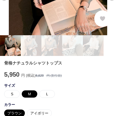
骨格ナチュラルシャツトップス
5,950
円 (税込)
6,620
円 (割引前)
サイズ
S
M
L
カラー
ブラウン
アイボリー