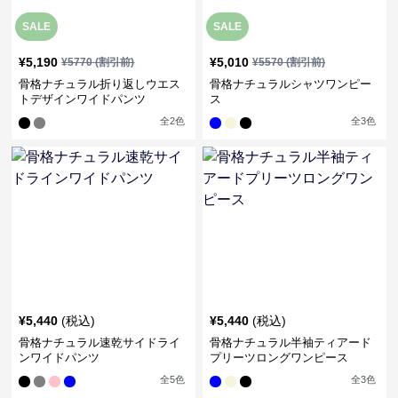
SALE
SALE
¥
5,190
¥
5,010
¥
5770
(割引前)
¥
5570
(割引前)
骨格ナチュラル折り返しウエス
骨格ナチュラルシャツワンピー
トデザインワイドパンツ
ス
全
2
色
全
3
色
¥
5,440
(税込)
¥
5,440
(税込)
骨格ナチュラル速乾サイドライ
骨格ナチュラル半袖ティアード
ンワイドパンツ
プリーツロングワンピース
全
5
色
全
3
色