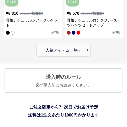
SALE
SALE
¥
6,310
¥
8,570
¥
7020
(割引前)
¥
9530
(割引前)
骨格ナチュラルシアージャケッ
骨格ナチュラルロングジレ+スー
ト
ツパンツセットアップ
全
2
色
全
3
色
›
人気アイテム一覧へ
購入時のルール
必ず購入前にお読みください。
ご注文確定から7~28日でお届け予定
送料は1注文あたり
1000
円かかります