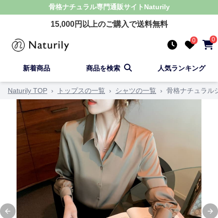
骨格ナチュラル
専門通販サイト
Naturily
15,000
円以上のご購入で送料無料
0
0
新着商品
商品を検索
人気ランキング
Naturily TOP
›
トップスの一覧
›
シャツの一覧
›
骨格ナチュラル
Previous slide
Ne