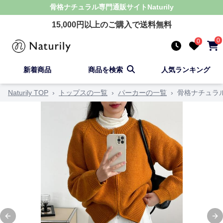
骨格ナチュラル
専門通販サイト
Naturily
15,000
円以上のご購入で送料無料
0
0
新着商品
商品を検索
人気ランキング
Naturily TOP
›
トップスの一覧
›
パーカーの一覧
›
骨格ナチュラ
Previous slide
Ne