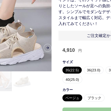
りとしたソールが足への負担
す。シンプルでモダンなデザ
スタイルまで幅広く対応。デ
入れてみてください！
ご注文確定か
4,910
Next slide
円
サイズ
35(22.5)
36(23.0)
3
40(25.0)
カラー
ベージュ
ブラック