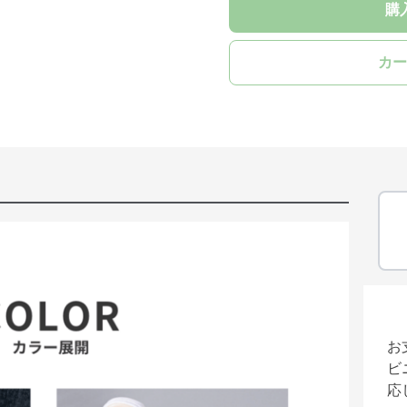
購
カー
お
ビ
応