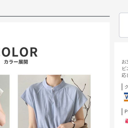
お
ビ
応
P