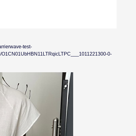
rrierwave-test-
1005/O1CN01UbHBN11LTRqicLTPC___1011221300-0-