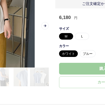
ご注文確定か
6,180
円
Next slide
サイズ
M
L
カラー
ホワイト
ブルー
購
カー