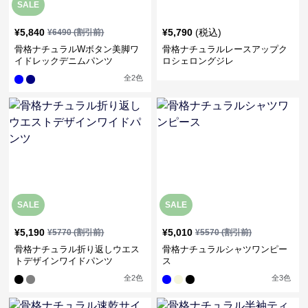
SALE
¥
5,840
¥
5,790
(税込)
¥
6490
(割引前)
骨格ナチュラルWボタン美脚ワ
骨格ナチュラルレースアップク
イドレックデニムパンツ
ロシェロングジレ
全
2
色
SALE
SALE
¥
5,190
¥
5,010
¥
5770
(割引前)
¥
5570
(割引前)
骨格ナチュラル折り返しウエス
骨格ナチュラルシャツワンピー
トデザインワイドパンツ
ス
全
2
色
全
3
色