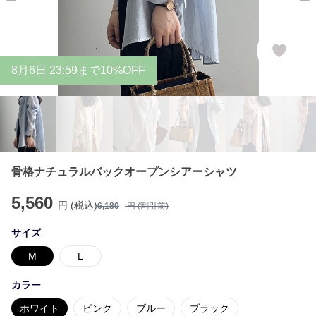
8
月
6
日 23:59まで10%OFF
骨格ナチュラルバックオープンシアーシャツ
5,560
円 (税込)
6,180
円 (割引前)
サイズ
M
L
カラー
ホワイト
ピンク
ブルー
ブラック