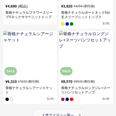
¥
4,690
(税込)
¥
3,820
¥
4250
(割引前)
骨格ナチュラルフラワースリー
骨格ナチュラルボートネック5分
ブVネックサマーニットトップ
丈スリーブニットトップス
ス
全
3
色
SALE
SALE
¥
6,310
¥
8,570
¥
7020
(割引前)
¥
9530
(割引前)
骨格ナチュラルシアージャケッ
骨格ナチュラルロングジレ+スー
ト
ツパンツセットアップ
全
2
色
全
3
色
›
人気アイテム一覧へ