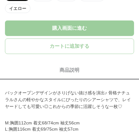
イエロー
購入画面に進む
カートに追加する
商品説明
バックオープンデザインがさりげない抜け感を演出♪ 骨格ナチュ
ラルさんの軽やかなスタイルにぴったりのシアーシャツで、レイ
ヤードしても可愛い◎これからの季節に活躍しそうな一枚♡
M:胸囲112cm 着丈68/74cm 袖丈56cm
L:胸囲116cm 着丈69/75cm 袖丈57cm