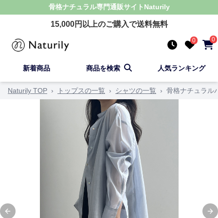
骨格ナチュラル
専門通販サイト
Naturily
15,000
円以上のご購入で送料無料
0
0
新着商品
商品を検索
人気ランキング
Naturily TOP
›
トップスの一覧
›
シャツの一覧
›
骨格ナチュラル
Previous slide
Ne