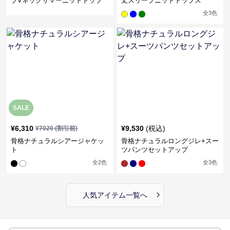
ブVネックサマーニットトップ
丈スリーブニットトップス
ス
全
3
色
SALE
¥
6,310
¥
9,530
(税込)
¥
7020
(割引前)
骨格ナチュラルシアージャケッ
骨格ナチュラルロングジレ+スー
ト
ツパンツセットアップ
全
2
色
全
3
色
›
人気アイテム一覧へ