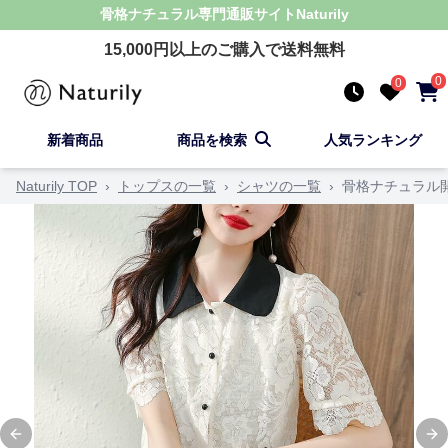
骨格ナチュラル
専門通販サイト
Naturily
15,000
円以上のご購入で送料無料
0
0
新着商品
商品を検索
人気ランキング
Naturily TOP
›
トップスの一覧
›
シャツの一覧
›
骨格ナチュラル
Previous slide
Ne