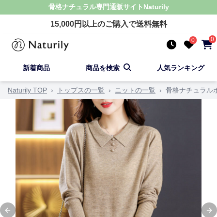
骨格ナチュラル
専門通販サイト
Naturily
15,000
円以上のご購入で送料無料
0
0
新着商品
商品を検索
人気ランキング
Naturily TOP
›
トップスの一覧
›
ニットの一覧
›
骨格ナチュラル
Previous slide
Ne