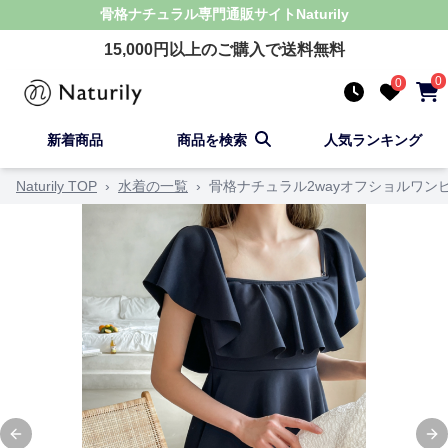
骨格ナチュラル
専門通販サイト
Naturily
15,000
円以上のご購入で送料無料
0
0
新着商品
商品を検索
人気ランキング
Naturily TOP
›
水着の一覧
›
骨格ナチュラル2wayオフショルワン
Previous slide
Ne