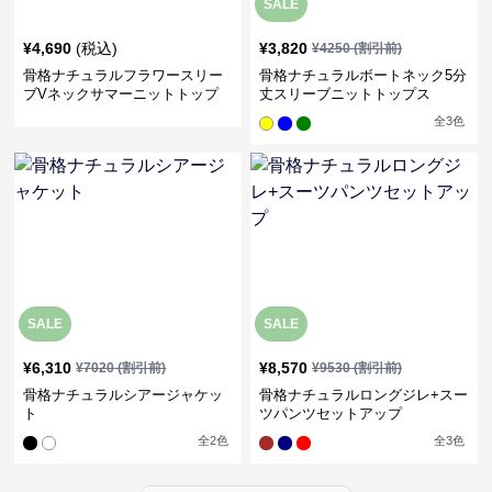
SALE
¥
4,690
(税込)
¥
3,820
¥
4250
(割引前)
骨格ナチュラルフラワースリー
骨格ナチュラルボートネック5分
ブVネックサマーニットトップ
丈スリーブニットトップス
ス
全
3
色
SALE
SALE
¥
6,310
¥
8,570
¥
7020
(割引前)
¥
9530
(割引前)
骨格ナチュラルシアージャケッ
骨格ナチュラルロングジレ+スー
ト
ツパンツセットアップ
全
2
色
全
3
色