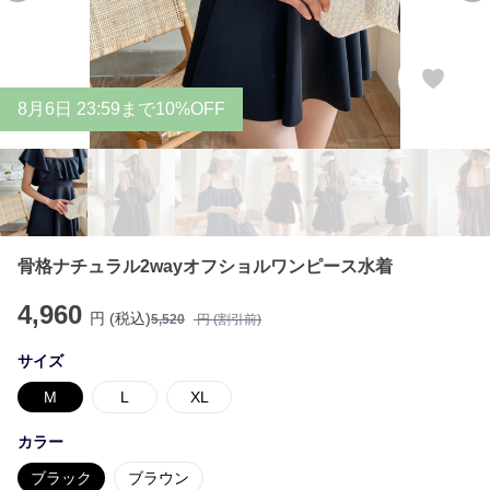
8
月
6
日 23:59まで10%OFF
骨格ナチュラル2wayオフショルワンピース水着
4,960
円 (税込)
5,520
円 (割引前)
サイズ
M
L
XL
カラー
ブラック
ブラウン