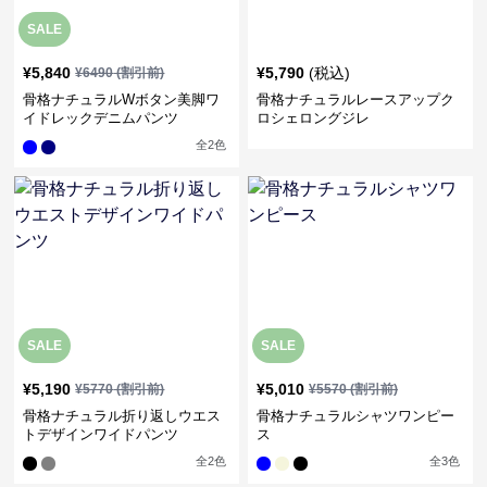
SALE
¥
5,840
¥
5,790
(税込)
¥
6490
(割引前)
骨格ナチュラルWボタン美脚ワ
骨格ナチュラルレースアップク
イドレックデニムパンツ
ロシェロングジレ
全
2
色
SALE
SALE
¥
5,190
¥
5,010
¥
5770
(割引前)
¥
5570
(割引前)
骨格ナチュラル折り返しウエス
骨格ナチュラルシャツワンピー
トデザインワイドパンツ
ス
全
2
色
全
3
色