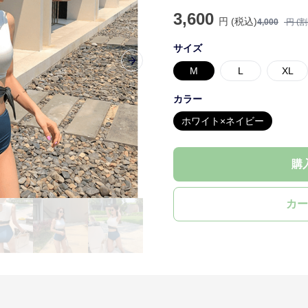
3,600
円 (税込)
4,000
円 (
サイズ
Next slide
M
L
XL
カラー
ホワイト×ネイビー
購
カー