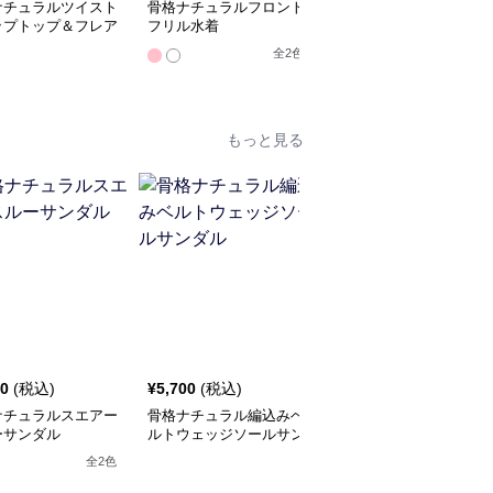
ナチュラルツイスト
骨格ナチュラルフロント
骨格ナチュラル2wayオ
ップトップ＆フレア
フリル水着
フショルワンピース水着
ートセット
全
2
色
全
2
色
もっと見る
SALE
00
(税込)
¥
5,700
(税込)
¥
5,360
¥
5960
(割引前)
ナチュラルスエアー
骨格ナチュラル編込みベ
骨格ナチュラルオーガン
ーサンダル
ルトウェッジソールサン
ジーリボンシアーパンプ
ダル
ス
全
2
色
全
2
色