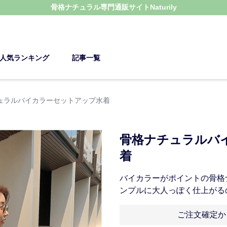
骨格ナチュラル
専門通販サイト
Naturily
人気ランキング
記事一覧
ュラルバイカラーセットアップ水着
骨格ナチュラルバ
着
バイカラーがポイントの骨格
ンプルに大人っぽく仕上がる
ご注文確定か