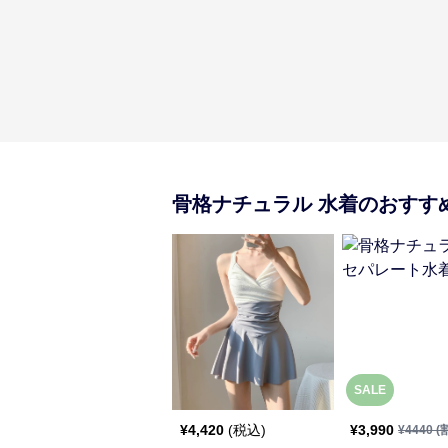
骨格ナチュラル
水着
のおすす
SALE
¥
4,420
(税込)
¥
3,990
¥
4440
(