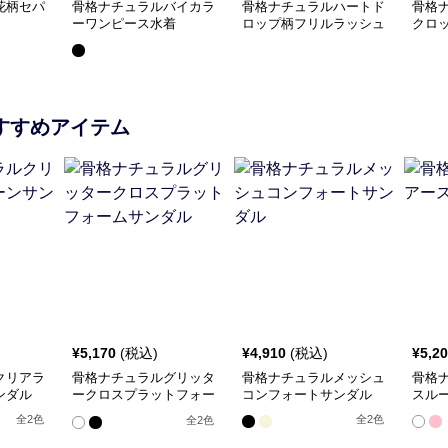
花柄セパ
骨格ナチュラルバイカラ
骨格ナチュラルハートド
骨格
ーワンピース水着
ロップ柄フリルラッシュ
クロ
ガード3点セット
スカ
すすめアイテム
¥
5,170
(税込)
¥
4,910
(税込)
¥
5,2
クリアラ
骨格ナチュラルグリッタ
骨格ナチュラルメッシュ
骨格
ンダル
ークロスプラットフォー
コンフォートサンダル
スル
ムサンダル
全
2
色
全
2
色
全
2
色