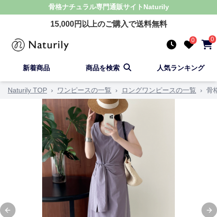
骨格ナチュラル
専門通販サイト
Naturily
15,000
円以上のご購入で送料無料
0
0
新着商品
商品を検索
人気ランキング
Naturily TOP
›
ワンピースの一覧
›
ロングワンピースの一覧
›
骨
Previous slide
Ne