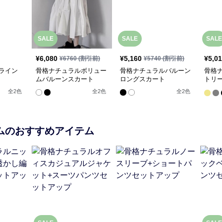
SALE
SALE
SALE
¥
6,080
¥
5,160
¥
5,0
¥
6760
(割引前)
¥
5740
(割引前)
ライン
骨格ナチュラルボリュー
骨格ナチュラルバルーン
骨格
ムバルーンスカート
ロングスカート
トリ
ート
全
2
色
全
2
色
全
2
色
ム
のおすすめアイテム