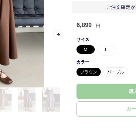
ご注文確定か
6,890
円
Next slide
サイズ
M
L
カラー
ブラウン
パープル
購
カー