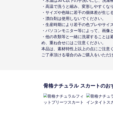
・水温は30℃以下の手洗いにし、洗濯
・高温で洗うと縮み、変形しやすくな
・サイズや色味に若干の個体差が生じ
・漂白剤は使用しないでください。
・生産時期により若干の色ブレやサイ
・パソコンモニター等によって、画像
・他の衣類等と一緒に洗濯することは
め、重ね合せにはご注意ください。
本品は、素材特性上以上の点にご注意
ご了承頂ける場合のみご購入をいただ
骨格ナチュラル
スカート
のお