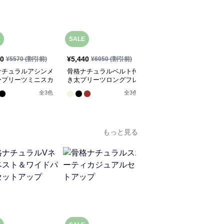
SALE
10
¥
5,440
¥
5,920
(税込)
¥
5570
(割引前)
¥
6050
(割引前)
ナチュラルアシンメ
骨格ナチュラルベルト付
骨格ナチュラルポケット
ープリーツミニスカ
き太プリーツロングフレ
付きデニムジャンパース
アスカート
カート
全
3
色
全
3
色
もっと見る