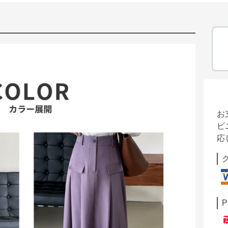
お
ビ
応
P