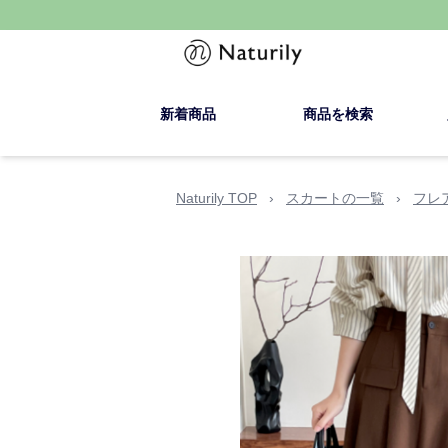
新着商品
商品を検索
Naturily TOP
›
スカートの一覧
›
フレ