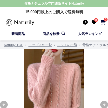
骨格ナチュラル
専門通販サイト
Naturily
15,000
円以上のご購入で送料無料
0
0
新着商品
商品を検索
人気ランキング
Naturily TOP
›
トップスの一覧
›
ニットの一覧
›
骨格ナチュラル
Previous slide
Ne