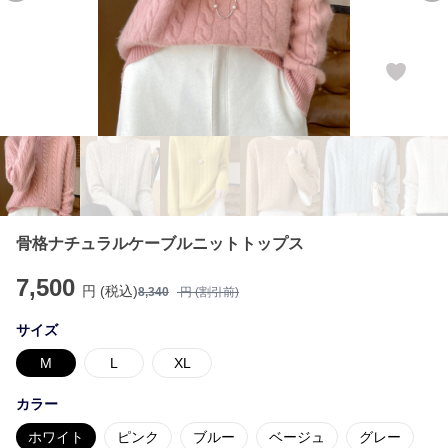
骨格ナチュラルケーブルニットトップス
7,500
円 (税込)
8,340
円 (割引前)
サイズ
M
L
XL
カラー
ホワイト
ピンク
ブルー
ベージュ
グレー