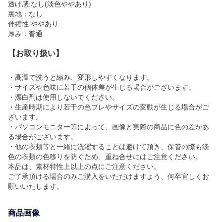
透け感:なし(淡色ややあり)
裏地：なし
伸縮性:ややあり
厚み：普通
【お取り扱い】
・高温で洗うと縮み、変形しやすくなります。
・サイズや色味に若干の個体差が生じる場合がございます。
・漂白剤は使用しないでください。
・生産時期により若干の色ブレやサイズの変動が生じる場合がご
ざいます。
・パソコンモニター等によって、画像と実際の商品に色の差があ
る場合がございます。
・他の衣類等と一緒に洗濯することは避けて頂き、保管の際も淡
色の衣類の色移りを防ぐため、重ね合せにはご注意ください。
本品は、素材特性上以上の点にご注意ください。
ご了承頂ける場合のみご購入をいただけますよう、何卒宜しくお
願いいたします。
商品画像