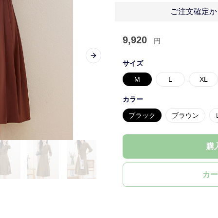
ご注文確定か
9,920
円
Next slide
サイズ
M
L
XL
カラー
ブラック
ブラウン
購
カー