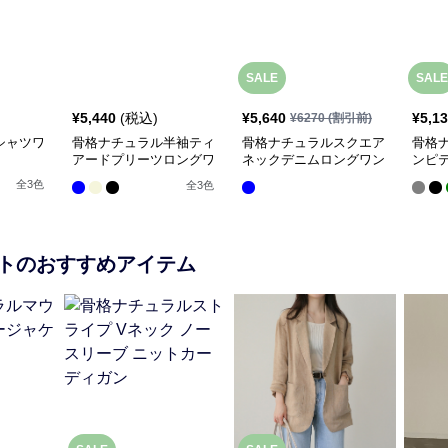
SALE
SALE
¥
5,440
(税込)
¥
5,640
¥
5,1
¥
6270
(割引前)
シャツワ
骨格ナチュラル半袖ティ
骨格ナチュラルスクエア
骨格
アードプリーツロングワ
ネックデニムロングワン
ンピ
ンピース
ピース
ス
全
3
色
全
3
色
ト
のおすすめアイテム