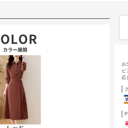
お
ビ
応
P