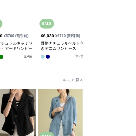
SALE
SALE
30
¥
6,030
¥
5,950
¥
5700
(割引前)
¥
6710
(割引前)
¥
6620
(割引前)
ナチュラルキャミワ
骨格ナチュラルベルト付
骨格ナチュラルVネック
ティアードワンピー
きデニムワンピース
サイドリボンロングワン
ピース
全
2
色
全
4
色
全
3
色
もっと見る