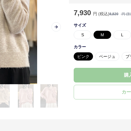
7,930
円 (税込)
8,820
円 (
サイズ
Next slide
S
M
L
カラー
ピンク
ベージュ
ブ
購
カー