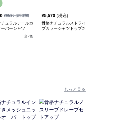
20
¥
5,570
(税込)
¥
5,880
(税込)
¥
6580
(割引前)
ナチュラルテールカ
骨格ナチュラルストライ
骨格ナチュラル 配色ブ
オーバーシャツ
プカラーシャツトップス
ラウストップス
全
2
色
全
2
色
もっと見る