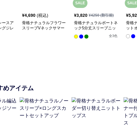
SALE
SALE
¥
4,690
(税込)
¥
3,820
¥
5,9
¥
4250
(割引前)
レースア
骨格ナチュラルフラワー
骨格ナチュラルボートネ
骨格
ングジレ
スリーブVネックサマー
ック5分丈スリーブニッ
ット
ニットトップス
トトップス
全
3
色
すめアイテム