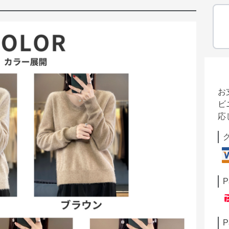
お
ビ
応
P
P