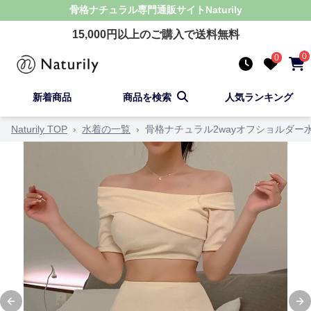
骨格ナチュラル
専門通販サイト
Naturily
15,000
円以上のご購入で送料無料
0
0
新着商品
商品を検索
人気ランキング
Naturily TOP
›
水着の一覧
›
骨格ナチュラル2wayオフショルダー
Previous slide
Ne