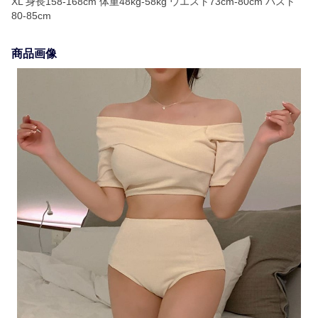
XL 身長158-168cm 体重48kg-58kg ウエスト73cm-80cm バスト
80-85cm
商品画像