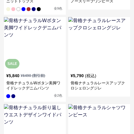
ニットトップス
ノースリーブワンピース
全
9
色
SALE
¥
5,840
¥
5,790
(税込)
¥
6490
(割引前)
骨格ナチュラルWボタン美脚ワ
骨格ナチュラルレースアップク
イドレックデニムパンツ
ロシェロングジレ
全
2
色