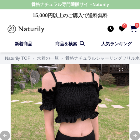
骨格ナチュラル
専門通販サイト
Naturily
15,000
円以上のご購入で送料無料
0
0
新着商品
商品を検索
人気ランキング
Naturily TOP
›
水着の一覧
›
骨格ナチュラルシャーリングフリル水
Previous slide
Ne