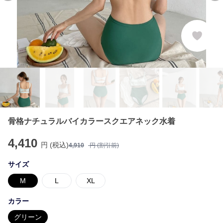
骨格ナチュラルバイカラースクエアネック水着
4,410
円 (税込)
4,910
円 (割引前)
サイズ
M
L
XL
カラー
グリーン