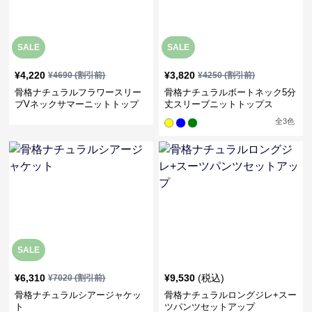
SALE
SALE
¥
4,220
¥
3,820
¥
4690
(割引前)
¥
4250
(割引前)
骨格ナチュラルフラワースリー
骨格ナチュラルボートネック5分
ブVネックサマーニットトップ
丈スリーブニットトップス
ス
全
3
色
SALE
¥
6,310
¥
9,530
(税込)
¥
7020
(割引前)
骨格ナチュラルシアージャケッ
骨格ナチュラルロングジレ+スー
ト
ツパンツセットアップ