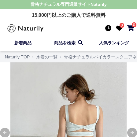
骨格ナチュラル
専門通販サイト
Naturily
15,000
円以上のご購入で送料無料
0
0
新着商品
商品を検索
人気ランキング
Naturily TOP
›
水着の一覧
›
骨格ナチュラルバイカラースクエアネ
Previous slide
Ne