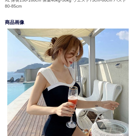
XL 身長158-168cm 体重48kg-58kg ウエスト73cm-80cm バスト
80-85cm
商品画像