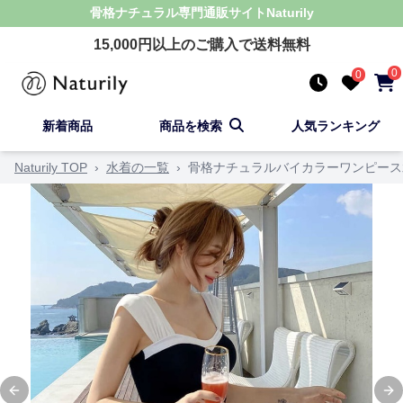
骨格ナチュラル
専門通販サイト
Naturily
15,000
円以上のご購入で送料無料
0
0
新着商品
商品を検索
人気ランキング
Naturily TOP
›
水着の一覧
›
骨格ナチュラルバイカラーワンピース
Previous slide
Ne