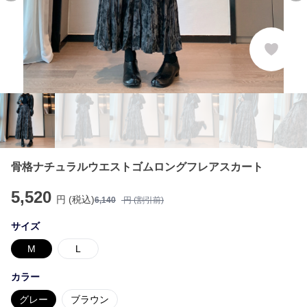
骨格ナチュラルウエストゴムロングフレアスカート
5,520
円 (税込)
6,140
円 (割引前)
サイズ
M
L
カラー
グレー
ブラウン