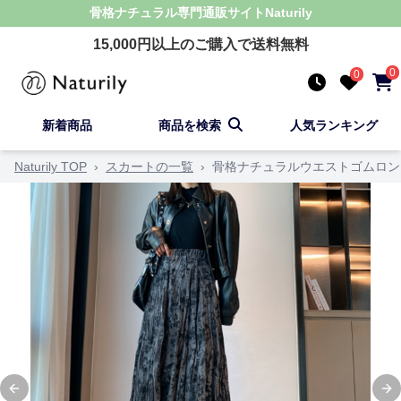
骨格ナチュラル
専門通販サイト
Naturily
15,000
円以上のご購入で送料無料
0
0
新着商品
商品を検索
人気ランキング
Naturily TOP
›
スカートの一覧
›
骨格ナチュラルウエストゴムロン
Previous slide
Ne