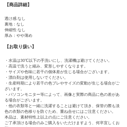
【商品詳細】
透け感:なし
裏地：なし
伸縮性:なし
厚み：やや薄め
【お取り扱い】
・水温は30℃以下の手洗いにし、洗濯機は避けてください。
・高温で洗うと縮み、変形しやすくなります。
・サイズや色味に若干の個体差が生じる場合がございます。
・漂白剤は使用しないでください。
・生産時期により若干の色ブレやサイズの変動が生じる場合がご
ざいます。
・パソコンモニター等によって、画像と実際の商品に色の差があ
る場合がございます。
・他の衣類等と一緒に洗濯することは避けて頂き、保管の際も淡
色の衣類の色移りを防ぐため、重ね合せにはご注意ください。
本品は、素材特性上以上の点にご注意ください。
ご了承頂ける場合のみご購入をいただけますよう、何卒宜しくお