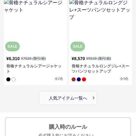
SALE
SALE
¥
6,310
¥
8,570
¥
7020
(割引前)
¥
9530
(割引前)
骨格ナチュラルシアージャケッ
骨格ナチュラルロングジレ+スー
ト
ツパンツセットアップ
全
2
色
全
3
色
›
人気アイテム一覧へ
購入時のルール
必ず購入前にお読みください。