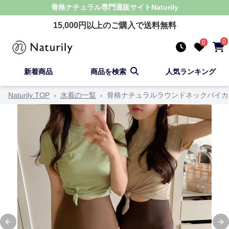
骨格ナチュラル
専門通販サイト
Naturily
15,000
円以上のご購入で送料無料
0
0
新着商品
商品を検索
人気ランキング
Naturily TOP
›
水着の一覧
›
骨格ナチュラルラウンドネックバイカ
Previous slide
Ne