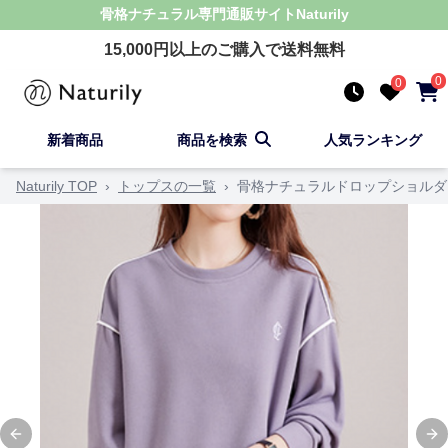
骨格ナチュラル
専門通販サイト
Naturily
15,000
円以上のご購入で送料無料
0
0
新着商品
商品を検索
人気ランキング
Naturily TOP
›
トップスの一覧
›
骨格ナチュラルドロップショルダ
Previous slide
Ne