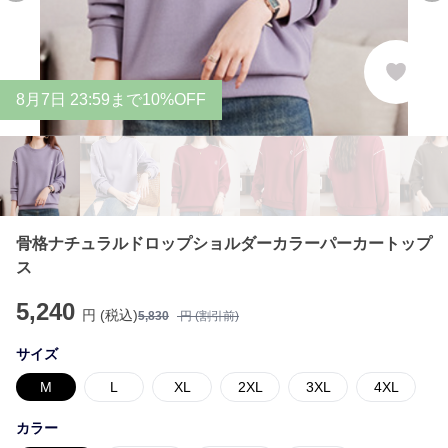
8
月
7
日 23:59まで10%OFF
骨格ナチュラルドロップショルダーカラーパーカートップ
ス
5,240
円 (税込)
5,830
円 (割引前)
サイズ
M
L
XL
2XL
3XL
4XL
カラー