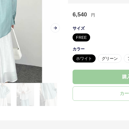
6,540
円
サイズ
Next slide
FREE
カラー
ホワイト
グリーン
購
カー