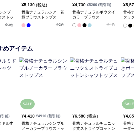
¥
5,130
(税込)
¥
4,730
¥
5,5
¥
5260
(割引前)
シンプ
骨格ナチュラルシアー花
骨格ナチュラルボウタイ
骨格
ウストッ
柄ブラウストップス
カラーブラウス
タッ
ウス
全
2
色
全
4
色
全
3
色
すめアイテム
SALE
SALE
¥
4,410
¥
6,580
(税込)
¥
4,6
割引前)
¥
4910
(割引前)
ミドル丈
骨格ナチュラルシンプル
骨格ナチュラルチュニッ
骨格
ノーカラーブラウストッ
ク丈ストライプコットン
ーダ
プス
シャツトップス