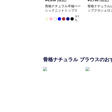
¥
4,950
(税込)
¥
5,790
(税込)
骨格ナチュラル半袖ベー
骨格ナチュラル
シックニットトップス
ップクロシェロ
全
9
色
骨格ナチュラル
ブラウス
のお