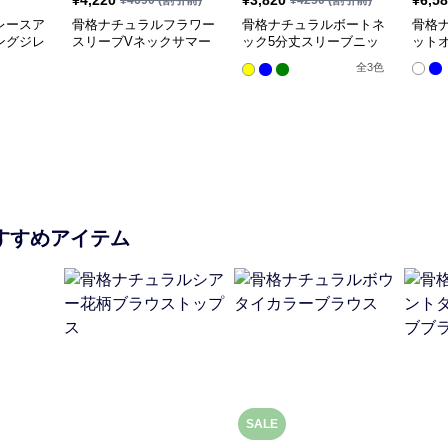
¥
4,220
¥
3,820
¥
6,5
¥
4690
(割引前)
¥
4250
(割引前)
レースア
骨格ナチュラルフラワー
骨格ナチュラルボートネ
骨格
ングジレ
スリーブVネックサマー
ック5分丈スリーブニッ
ット
ニットトップス
トトップス
全
3
色
すすめアイテム
SALE