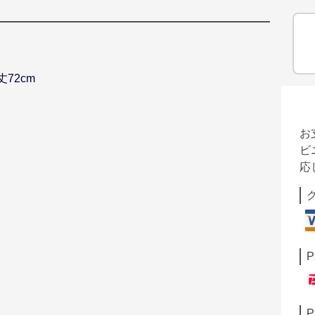
丈72cm
お
ビ
応
P
P