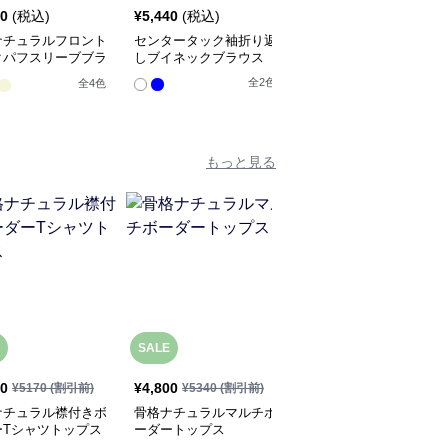
70
(税込)
¥
5,440
(税込)
¥
6,620
(税込)
ナチュラルフロント
センタータック袖折り返
骨格ナチュラルバックオ
クパフスリーブブラ
しブイネックブラウス
ープンオーバーブラウス
トップス
全
2
色
全
4
色
全
2
色
もっと見る
SALE
SALE
50
¥
4,800
¥
4,530
¥
5170
(割引前)
¥
5340
(割引前)
¥
5040
(割引前)
ナチュラル襟付きボ
骨格ナチュラルマルチボ
骨格ナチュラルラウンド
ーTシャツトップス
ーダートップス
ネック袖ボタントップス