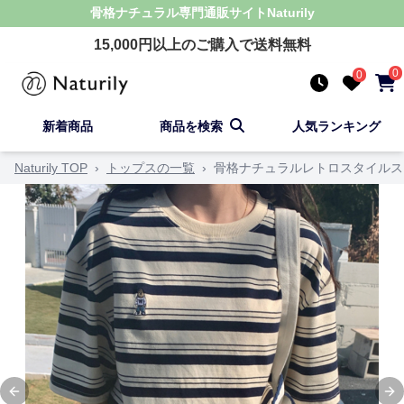
骨格ナチュラル
専門通販サイト
Naturily
15,000
円以上のご購入で送料無料
0
0
新着商品
商品を検索
人気ランキング
Naturily TOP
›
トップスの一覧
›
骨格ナチュラルレトロスタイルス
Previous slide
Ne