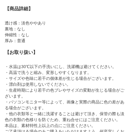
【商品詳細】
透け感：淡色ややあり
裏地：なし
伸縮性：なし
厚み：普通
【お取り扱い】
・水温は30℃以下の手洗いにし、洗濯機は避けてください。
・高温で洗うと縮み、変形しやすくなります。
・サイズや色味に若干の個体差が生じる場合がございます。
・漂白剤は使用しないでください。
・生産時期により若干の色ブレやサイズの変動が生じる場合がご
ざいます。
・パソコンモニター等によって、画像と実際の商品に色の差があ
る場合がございます。
・他の衣類等と一緒に洗濯することは避けて頂き、保管の際も淡
色の衣類の色移りを防ぐため、重ね合せにはご注意ください。
本品は、素材特性上以上の点にご注意ください。
ご了承頂ける場合のみご購入をいただけますよう、何卒宜しくお