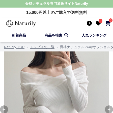
骨格ナチュラル
専門通販サイト
Naturily
15,000
円以上のご購入で送料無料
0
0
新着商品
商品を検索
人気ランキング
Naturily TOP
›
トップスの一覧
›
骨格ナチュラル2wayオフショル
Previous slide
Ne