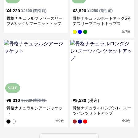
¥
4,220
¥
3,820
¥
4690
(割引前)
¥
4250
(割引前)
骨格ナチュラルフラワースリー
骨格ナチュラルボートネック5分
ブVネックサマーニットトップ
丈スリーブニットトップス
ス
全
3
色
SALE
¥
6,310
¥
9,530
(税込)
¥
7020
(割引前)
骨格ナチュラルシアージャケッ
骨格ナチュラルロングジレ+スー
ト
ツパンツセットアップ
全
2
色
全
3
色