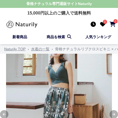
骨格ナチュラル
専門通販サイト
Naturily
15,000
円以上のご購入で送料無料
0
0
新着商品
商品を検索
人気ランキング
Naturily TOP
›
水着の一覧
›
骨格ナチュラルリブクロスビキニ × 
Previous slide
Ne