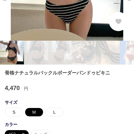
骨格ナチュラルバックルボーダーバンドゥビキニ
4,470
円
サイズ
S
M
L
カラー