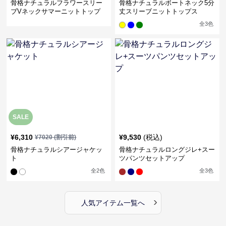
骨格ナチュラルフラワースリー
骨格ナチュラルボートネック5分
ブVネックサマーニットトップ
丈スリーブニットトップス
ス
全
3
色
SALE
¥
6,310
¥
9,530
(税込)
¥
7020
(割引前)
骨格ナチュラルシアージャケッ
骨格ナチュラルロングジレ+スー
ト
ツパンツセットアップ
全
2
色
全
3
色
›
人気アイテム一覧へ