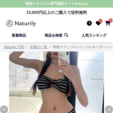
骨格ナチュラル
専門通販サイト
Naturily
15,000
円以上のご購入で送料無料
0
0
新着商品
商品を検索
人気ランキング
Naturily TOP
›
水着の一覧
›
骨格ナチュラルバックルボーダーバン
Previous slide
Ne