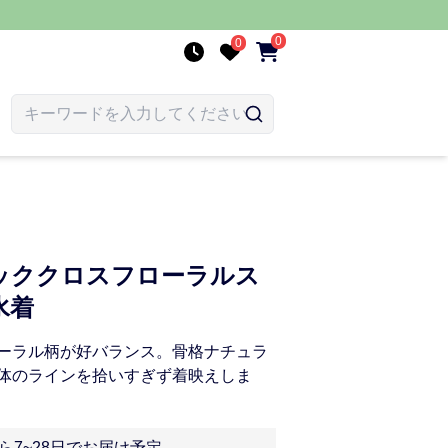
0
0
ッククロスフローラルス
水着
ーラル柄が好バランス。骨格ナチュラ
体のラインを拾いすぎず着映えしま
ら7~28日でお届け予定