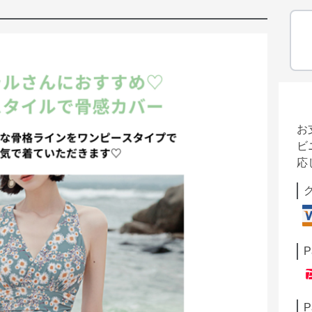
お
ビ
応
P
P