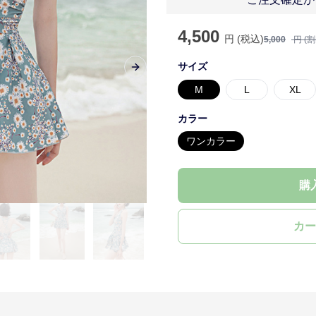
4,500
円 (税込)
5,000
円 (
サイズ
Next slide
M
L
XL
カラー
ワンカラー
購
カー