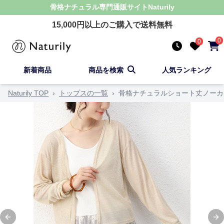
骨格ナチュラル
専門通販サイト
Naturily
15,000
円以上のご購入で送料無料
0
0
新着商品
商品を検索
人気ランキング
Naturily TOP
›
トップスの一覧
›
骨格ナチュラルショート丈ノーカ
Previous slide
Ne