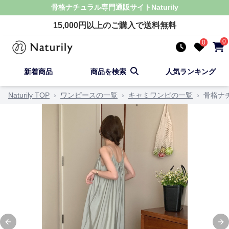
骨格ナチュラル
専門通販サイト
Naturily
15,000
円以上のご購入で送料無料
0
0
新着商品
商品を検索
人気ランキング
Naturily TOP
›
ワンピースの一覧
›
キャミワンピの一覧
›
骨格ナ
Previous slide
Ne