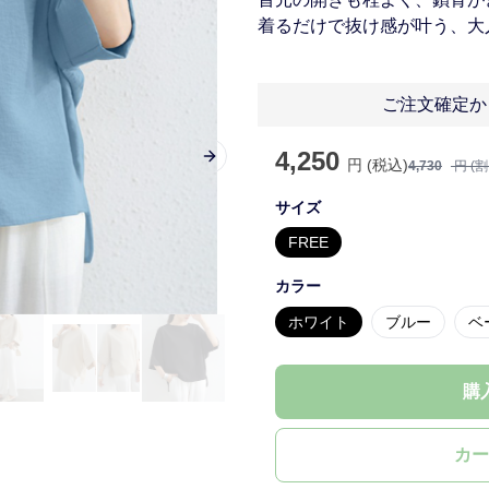
着るだけで抜け感が叶う、大
ご注文確定か
4,250
円 (税込)
Next slide
4,730
円 (
サイズ
FREE
カラー
ホワイト
ブルー
ベ
購
カー