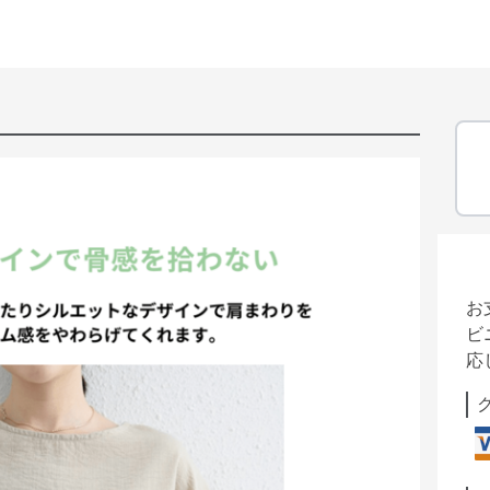
お
ビ
応