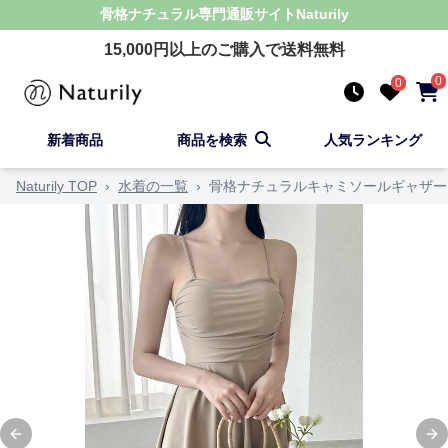
骨格ナチュラル
専門通販サイト
Naturily
15,000
円以上のご購入で送料無料
0
0
新着商品
商品を検索
人気ランキング
Naturily TOP
›
水着の一覧
›
骨格ナチュラルキャミソールギャザー
Previous slide
Ne