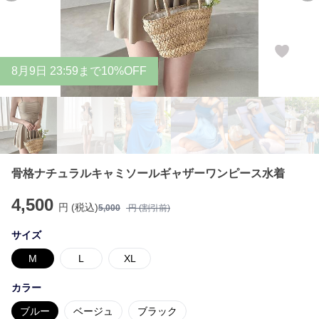
8
月
9
日 23:59まで10%OFF
骨格ナチュラルキャミソールギャザーワンピース水着
4,500
円 (税込)
5,000
円 (割引前)
サイズ
M
L
XL
カラー
ブルー
ベージュ
ブラック