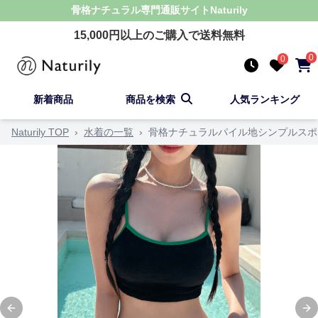
骨格ナチュラル
専門通販サイト
Naturily
15,000
円以上のご購入で送料無料
0
0
新着商品
商品を検索
人気ランキング
Naturily TOP
›
水着の一覧
›
骨格ナチュラルパイル地シンプルスポ
Previous slide
Ne