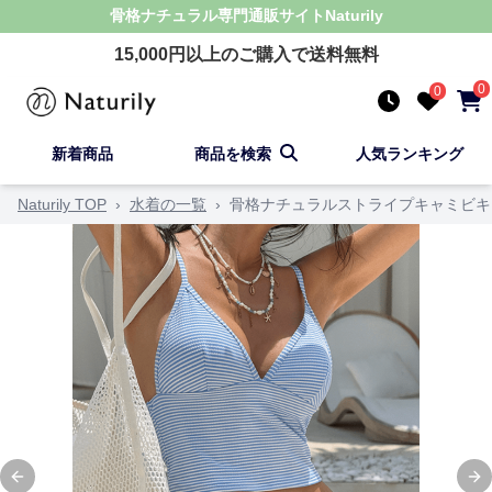
骨格ナチュラル
専門通販サイト
Naturily
15,000
円以上のご購入で送料無料
0
0
新着商品
商品を検索
人気ランキング
Naturily TOP
›
水着の一覧
›
骨格ナチュラルストライプキャミビキ
Previous slide
Ne