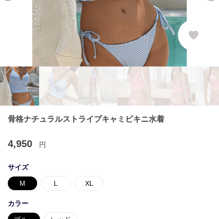
骨格ナチュラルストライプキャミビキニ水着
4,950
円
サイズ
M
L
XL
カラー