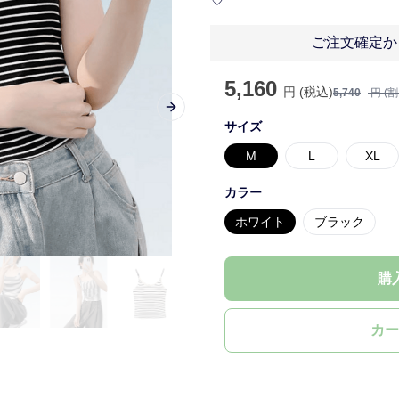
ご注文確定か
5,160
円 (税込)
5,740
円 (
Next slide
サイズ
M
L
XL
カラー
ホワイト
ブラック
購
カー