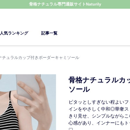
骨格ナチュラル
専門通販サイト
Naturily
人気ランキング
記事一覧
ナチュラルカップ付きボーダーキャミソール
骨格ナチュラルカ
ソール
ピタッとしすぎない程よいフ
インをやさしく中和◎華奢ス
きり見せ、シンプルながらこ
心感があり、インナーにもト
♡