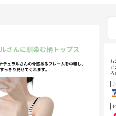
お
ビ
応
P