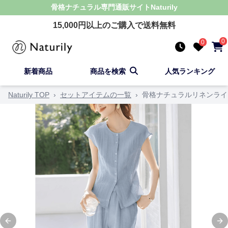
骨格ナチュラル
専門通販サイト
Naturily
15,000
円以上のご購入で送料無料
0
0
新着商品
商品を検索
人気ランキング
Naturily TOP
›
セットアイテムの一覧
›
骨格ナチュラルリネンライ
Previous slide
Ne