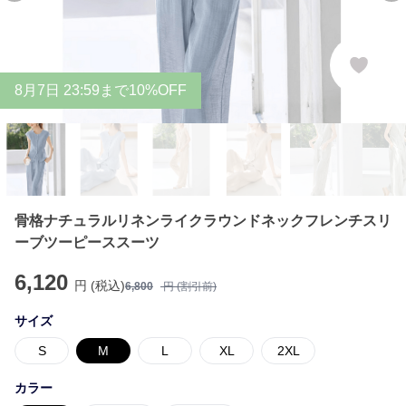
8
月
7
日 23:59まで10%OFF
骨格ナチュラルリネンライクラウンドネックフレンチスリ
ーブツーピーススーツ
6,120
円 (税込)
6,800
円 (割引前)
サイズ
S
M
L
XL
2XL
カラー