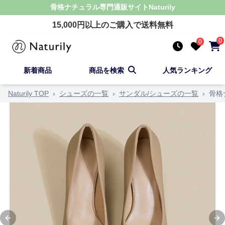
骨格ナチュラル
専門通販サイト
Naturily
15,000
円以上のご購入で送料無料
0
0
新着商品
商品を検索
人気ランキング
Naturily TOP
›
シューズの一覧
›
サンダル/シューズの一覧
›
骨格
Previous slide
Ne