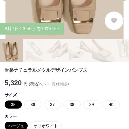
8
月
7
日 23:59まで10%OFF
骨格ナチュラルメタルデザインパンプス
5,320
円 (税込)
5,920
円 (割引前)
サイズ
35
36
37
38
39
40
カラー
ベージュ
オフホワイト