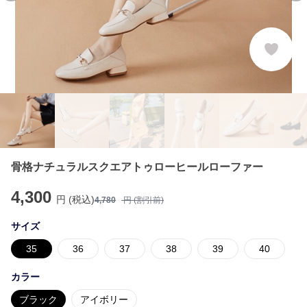
骨格ナチュラルスクエアトゥローヒールローファー
4,300
円 (税込)
4,780
円 (割引前)
サイズ
35
36
37
38
39
40
カラー
ブラック
アイボリー