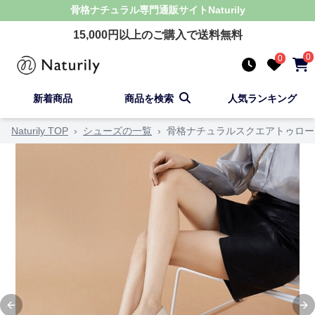
骨格ナチュラル
専門通販サイト
Naturily
15,000
円以上のご購入で送料無料
0
0
新着商品
商品を検索
人気ランキング
Naturily TOP
›
シューズの一覧
›
骨格ナチュラルスクエアトゥロー
Previous slide
Ne