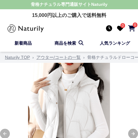
骨格ナチュラル
専門通販サイト
Naturily
15,000
円以上のご購入で送料無料
0
0
新着商品
商品を検索
人気ランキング
Naturily TOP
›
アウター/コートの一覧
›
骨格ナチュラルドローコ
Previous slide
Ne