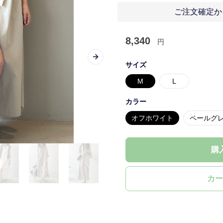
ご注文確定か
8,340
円
Next slide
サイズ
M
L
カラー
オフホワイト
ペールグ
購
カー