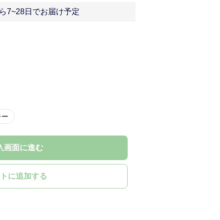
ら7~28日でお届け予定
レー
入画面に進む
トに追加する