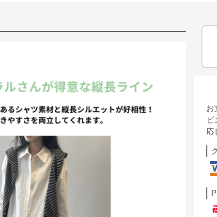
お
ビ
応
P