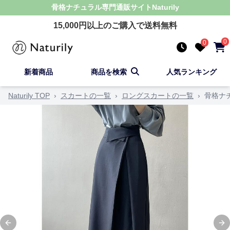
骨格ナチュラル
専門通販サイト
Naturily
15,000
円以上のご購入で送料無料
0
0
新着商品
商品を検索
人気ランキング
Naturily TOP
›
スカートの一覧
›
ロングスカートの一覧
›
骨格ナ
Previous slide
Ne