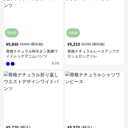
SALE
SALE
¥
5,840
¥
5,210
¥
6490
(割引前)
¥
5790
(割引前)
骨格ナチュラルWボタン美脚ワ
骨格ナチュラルレースアップク
イドレックデニムパンツ
ロシェロングジレ
全
2
色
¥
5,770
(税込)
¥
5,570
(税込)