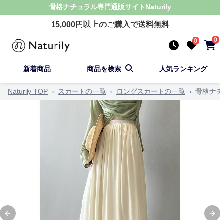
骨格ナチュラル
専門通販サイト
Naturily
15,000
円以上のご購入で送料無料
0
0
新着商品
商品を検索
人気ランキング
Naturily TOP
›
スカートの一覧
›
ロングスカートの一覧
›
骨格ナ
Previous slide
Ne