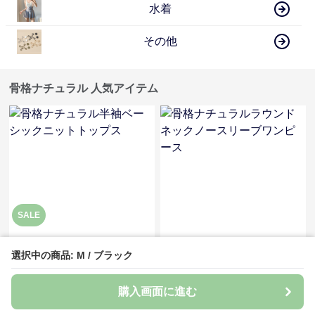
水着
その他
骨格ナチュラル 人気アイテム
SALE
¥
4,450
¥
7,500
(税込)
¥
4950
(割引前)
選択中の商品: M / ブラック
骨格ナチュラル半袖ベーシック
骨格ナチュラルラウンドネック
ニットトップス
ノースリーブワンピース
全
9
色
購入画面に進む