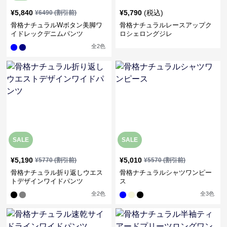
¥
5,840
¥
5,790
(税込)
¥
6490
(割引前)
骨格ナチュラルWボタン美脚ワ
骨格ナチュラルレースアップク
イドレックデニムパンツ
ロシェロングジレ
全
2
色
SALE
SALE
¥
5,190
¥
5,010
¥
5770
(割引前)
¥
5570
(割引前)
骨格ナチュラル折り返しウエス
骨格ナチュラルシャツワンピー
トデザインワイドパンツ
ス
全
2
色
全
3
色