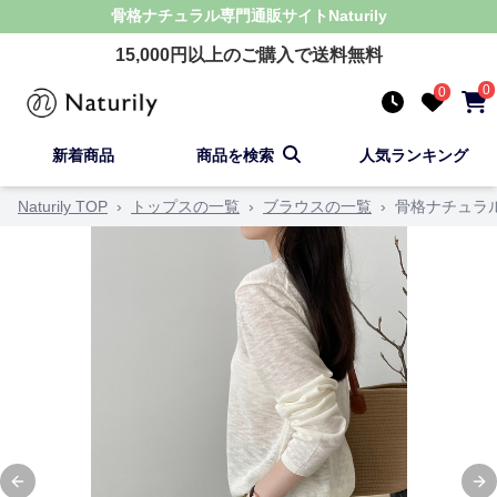
骨格ナチュラル
専門通販サイト
Naturily
15,000
円以上のご購入で送料無料
0
0
新着商品
商品を検索
人気ランキング
Naturily TOP
›
トップスの一覧
›
ブラウスの一覧
›
骨格ナチュラ
Previous slide
Ne