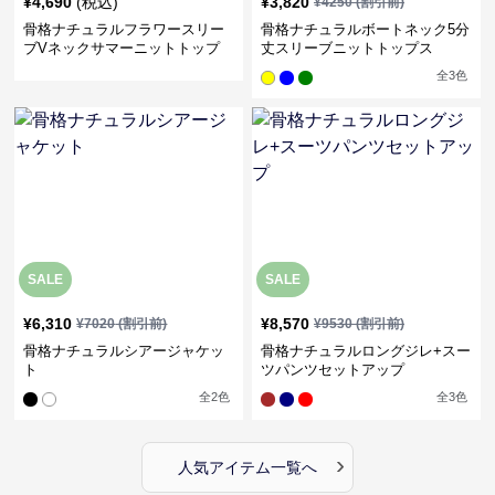
¥
4,690
(税込)
¥
3,820
¥
4250
(割引前)
骨格ナチュラルフラワースリー
骨格ナチュラルボートネック5分
ブVネックサマーニットトップ
丈スリーブニットトップス
ス
全
3
色
SALE
SALE
¥
6,310
¥
8,570
¥
7020
(割引前)
¥
9530
(割引前)
骨格ナチュラルシアージャケッ
骨格ナチュラルロングジレ+スー
ト
ツパンツセットアップ
全
2
色
全
3
色
›
人気アイテム一覧へ