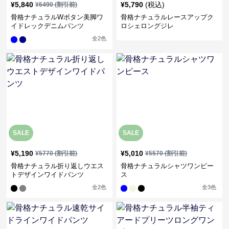
¥
5,840
¥
5,790
(税込)
¥
6490
(割引前)
骨格ナチュラルWボタン美脚ワ
骨格ナチュラルレースアップク
イドレックデニムパンツ
ロシェロングジレ
全
2
色
SALE
SALE
¥
5,190
¥
5,010
¥
5770
(割引前)
¥
5570
(割引前)
骨格ナチュラル折り返しウエス
骨格ナチュラルシャツワンピー
トデザインワイドパンツ
ス
全
2
色
全
3
色