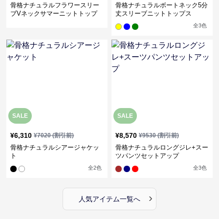
骨格ナチュラルフラワースリー
骨格ナチュラルボートネック5分
ブVネックサマーニットトップ
丈スリーブニットトップス
ス
全
3
色
SALE
SALE
¥
6,310
¥
8,570
¥
7020
(割引前)
¥
9530
(割引前)
骨格ナチュラルシアージャケッ
骨格ナチュラルロングジレ+スー
ト
ツパンツセットアップ
全
2
色
全
3
色
›
人気アイテム一覧へ