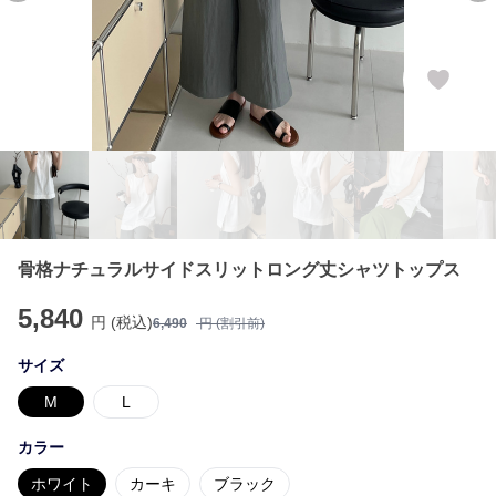
骨格ナチュラルサイドスリットロング丈シャツトップス
5,840
円 (税込)
6,490
円 (割引前)
サイズ
M
L
カラー
ホワイト
カーキ
ブラック