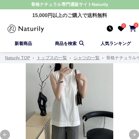
骨格ナチュラル
専門通販サイト
Naturily
15,000
円以上のご購入で送料無料
0
0
新着商品
商品を検索
人気ランキング
Naturily TOP
›
トップスの一覧
›
シャツの一覧
›
骨格ナチュラル
Previous slide
Ne