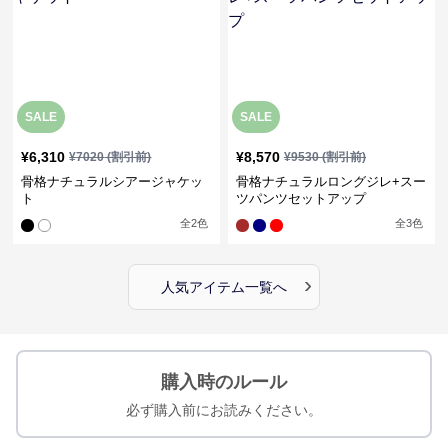
SALE
SALE
¥
6,310
¥
8,570
¥
7020
(割引前)
¥
9530
(割引前)
骨格ナチュラルシアージャケッ
骨格ナチュラルロングジレ+スー
ト
ツパンツセットアップ
全
2
色
全
3
色
›
人気アイテム一覧へ
購入時のルール
必ず購入前にお読みください。