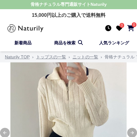
骨格ナチュラル
専門通販サイト
Naturily
15,000
円以上のご購入で送料無料
0
0
新着商品
商品を検索
人気ランキング
Naturily TOP
›
トップスの一覧
›
ニットの一覧
›
骨格ナチュラル
Previous slide
Ne