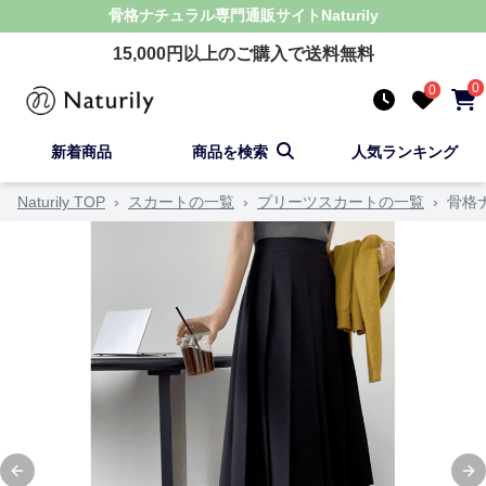
骨格ナチュラル
専門通販サイト
Naturily
15,000
円以上のご購入で送料無料
0
0
新着商品
商品を検索
人気ランキング
Naturily TOP
›
スカートの一覧
›
プリーツスカートの一覧
›
骨格
Previous slide
Ne