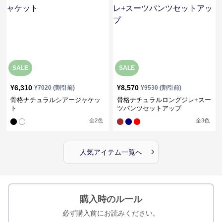
SALE
SALE
¥
6,310
¥
8,570
¥
7020
(割引前)
¥
9530
(割引前)
骨格ナチュラルシアージャケッ
骨格ナチュラルロングジレ+スー
ト
ツパンツセットアップ
全
2
色
全
3
色
›
人気アイテム一覧へ
購入時のルール
必ず購入前にお読みください。