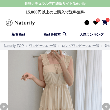
骨格ナチュラル
専門通販サイト
Naturily
15,000
円以上のご購入で送料無料
0
0
新着商品
商品を検索
人気ランキング
Naturily TOP
›
ワンピースの一覧
›
ロングワンピースの一覧
›
骨
Previous slide
Ne