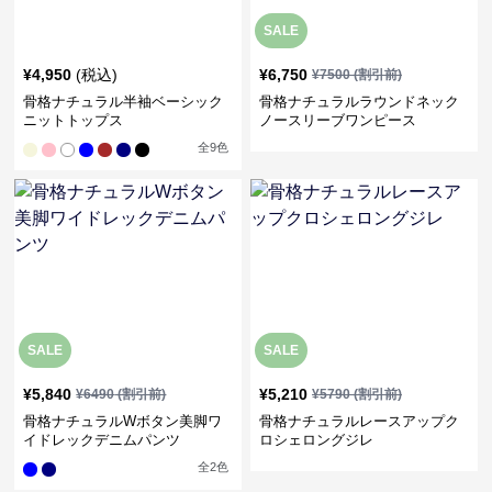
SALE
¥
4,950
(税込)
¥
6,750
¥
7500
(割引前)
骨格ナチュラル半袖ベーシック
骨格ナチュラルラウンドネック
ニットトップス
ノースリーブワンピース
全
9
色
SALE
SALE
¥
5,840
¥
5,210
¥
6490
(割引前)
¥
5790
(割引前)
骨格ナチュラルWボタン美脚ワ
骨格ナチュラルレースアップク
イドレックデニムパンツ
ロシェロングジレ
全
2
色